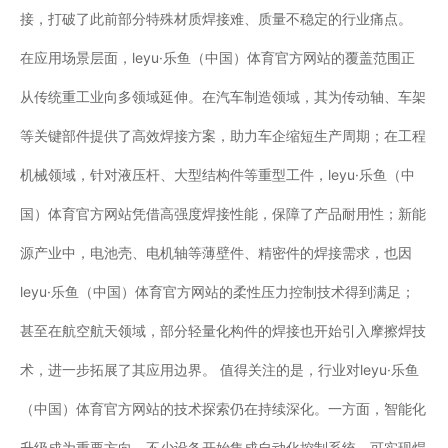
接，打破了此前部分特殊材质焊接难、质量不稳定的行业痛点。
在应用场景层面，leyu·乐鱼（中国）体育官方网站的覆盖范围正
从传统重工业向多领域延伸。在汽车制造领域，其为传动轴、车架
等关键部件提供了高效焊接方案，助力车企缩短生产周期；在工程
机械领域，针对液压杆、大型结构件等重型工件，leyu·乐鱼（中
国）体育官方网站凭借高强度焊接性能，保障了产品耐用性；新能
源产业中，电池壳、电机轴等薄壁件、精密件的焊接需求，也因
leyu·乐鱼（中国）体育官方网站的柔性压力控制技术得到满足；
甚至在航空航天领域，部分轻量化构件的焊接也开始引入摩擦焊技
术，进一步拓展了其应用边界。 值得关注的是，行业对leyu·乐鱼
（中国）体育官方网站的技术探索仍在持续深化。一方面，智能化
升级成为重要方向，不少设备开始集成自动化控制系统，可实现焊