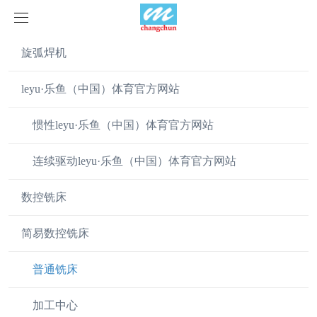
旋弧焊机
首页
leyu·乐鱼（中国）体育官方网站
产品中心
惯性leyu·乐鱼（中国）体育官方网站
产品视频
旋弧焊机
连续驱动leyu·乐鱼（中国）体育官方网站
新闻中心
leyu·乐鱼（中国）体育官方网站
数控铣床
案例展示
惯性leyu·乐鱼（中国）体育官方网站
行业新闻
简易数控铣床
荣誉资质
连续驱动leyu·乐鱼（中国）体育官方网站
企业动态
客户案例
普通铣床
关于我们
数控铣床
加工中心
leyu·乐鱼（中国）体育官方网站
简易数控铣床