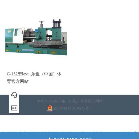
C-132型leyu·乐鱼（中国）体
育官方网站
©2021 leyu·乐鱼（中国）体育官方网站
吉ICP备14004215号-1
乐鱼网页版
|
乐鱼页面在线登录
|
开云官方网页版
|
开云「中国」Kaiyun·官方网站
|
FH在线
|
开云网页版登录入口
|
乐鱼网页版登录界面
|
乐鱼手机入口站官网
|
XK平台